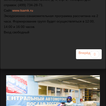
справок: (499) 734-28-71.
Сайт
www.tsamk.ru
Экскурсионно-ознакомительная программа рассчитана на 2
часа. Формирование групп будет осуществляться в 12:00,
14:00 и 16:00 часов.
Вход свободный
Вперёд